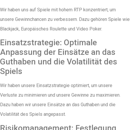
Wir haben uns auf Spiele mit hohem RTP konzentriert, um
unsere Gewinnchancen zu verbessern. Dazu gehören Spiele wie
Blackjack, Europäisches Roulette und Video Poker.
Einsatzstrategie: Optimale
Anpassung der Einsätze an das
Guthaben und die Volatilität des
Spiels
Wir haben unsere Einsatzstrategie optimiert, um unsere
Verluste zu minimieren und unsere Gewinne zu maximieren.
Dazu haben wir unsere Einsätze an das Guthaben und die
Volatilität des Spiels angepasst.
Risikomanagement: Festlegung