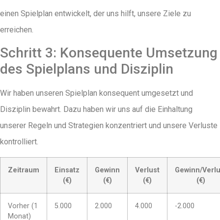
einen Spielplan entwickelt, der uns hilft, unsere Ziele zu
erreichen.
Schritt 3: Konsequente Umsetzung
des Spielplans und Disziplin
Wir haben unseren Spielplan konsequent umgesetzt und
Disziplin bewahrt. Dazu haben wir uns auf die Einhaltung
unserer Regeln und Strategien konzentriert und unsere Verluste
kontrolliert.
Zeitraum
Einsatz
Gewinn
Verlust
Gewinn/Verlu
(€)
(€)
(€)
(€)
Vorher (1
5.000
2.000
4.000
-2.000
Monat)