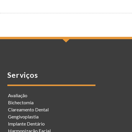
Serviços
Avaliação
Bichectomia
Clareamento Dental
Gengivoplastia
Implante Dentário
Harmonização Facial