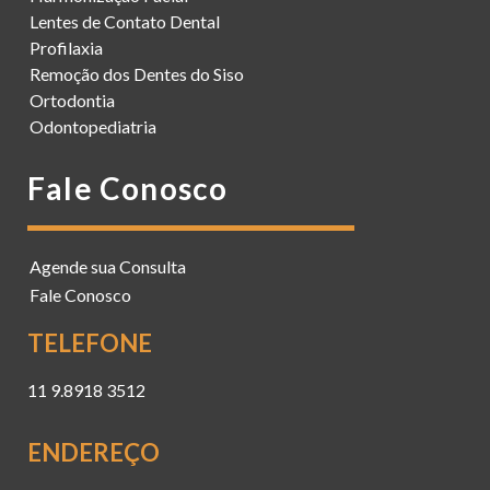
Lentes de Contato Dental
Profilaxia
Remoção dos Dentes do Siso
Ortodontia
Odontopediatria
Fale Conosco
Agende sua Consulta
Fale Conosco
TELEFONE
11 9.8918 3512
ENDEREÇO