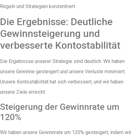
Regeln und Strategien konzentriert.
Die Ergebnisse: Deutliche
Gewinnsteigerung und
verbesserte Kontostabilität
Die Ergebnisse unserer Strategie sind deutlich: Wir haben
unsere Gewinne gesteigert und unsere Verluste minimiert.
Unsere Kontostabilität hat sich verbessert, und wir haben
unsere Ziele erreicht.
Steigerung der Gewinnrate um
120%
Wir haben unsere Gewinnrate um 120% gesteigert, indem wir