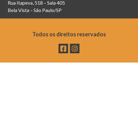
Rua Itapeva, 518 – Sala 405
Bela Vista – São Paulo/SP
Todos os direitos reservados