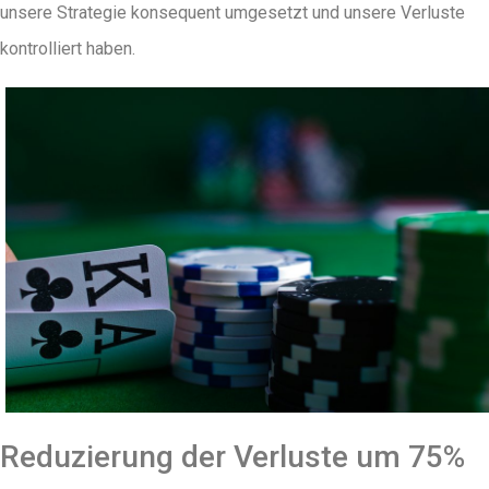
unsere Strategie konsequent umgesetzt und unsere Verluste
kontrolliert haben.
Reduzierung der Verluste um 75%