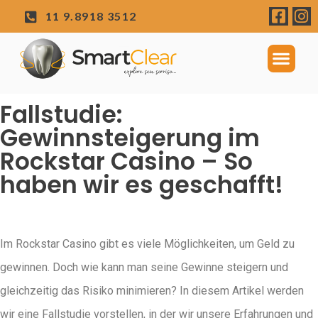
11 9.8918 3512
Fallstudie:
Gewinnsteigerung im
Rockstar Casino – So
haben wir es geschafft!
Im Rockstar Casino gibt es viele Möglichkeiten, um Geld zu
gewinnen. Doch wie kann man seine Gewinne steigern und
gleichzeitig das Risiko minimieren? In diesem Artikel werden
wir eine Fallstudie vorstellen, in der wir unsere Erfahrungen und