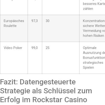
besseres Kart
zählen
Europäisches
97,3
30
Konzentration
Roulette
sichere Wette
Vermeidung v
hohen Risiken
Video Poker
99,0
25
Optimale
Ausnutzung d
Bonusfunktion
strategisches
Spielen
Fazit: Datengesteuerte
Strategie als Schlüssel zum
Erfolg im Rockstar Casino