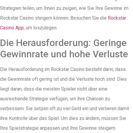
Strategien teilen, um Ihnen zu zeigen, wie Sie Ihre Gewinne im
Rockstar Casino steigern können. Besuchen Sie die
Rockstar
Casino App
, um loszulegen.
Die Herausforderung: Geringe
Gewinnrate und hohe Verluste
Die Herausforderung im Rockstar Casino besteht darin, dass
die Gewinnrate oft gering ist und die Verluste hoch sind. Dies
liegt daran, dass die meisten Spieler nicht über eine
ausreichende Strategie verfügen, um ihre Chancen zu
verbessern. Sie setzen oft zu viel Geld ein und verlieren damit
ihre Kontrolle über das Spiel. Um dies zu ändern, müssen Sie
Ihre Spielstrategie anpassen und Ihre Gewinne steigern.