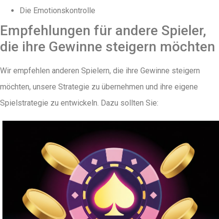
Die Emotionskontrolle
Empfehlungen für andere Spieler,
die ihre Gewinne steigern möchten
Wir empfehlen anderen Spielern, die ihre Gewinne steigern
möchten, unsere Strategie zu übernehmen und ihre eigene
Spielstrategie zu entwickeln. Dazu sollten Sie: