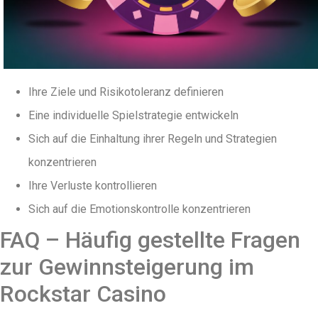
Ihre Ziele und Risikotoleranz definieren
Eine individuelle Spielstrategie entwickeln
Sich auf die Einhaltung ihrer Regeln und Strategien
konzentrieren
Ihre Verluste kontrollieren
Sich auf die Emotionskontrolle konzentrieren
FAQ – Häufig gestellte Fragen
zur Gewinnsteigerung im
Rockstar Casino