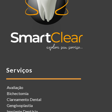
Serviços
Avaliação
Bichectomia
Clareamento Dental
Gengivoplastia
Implante Dentário