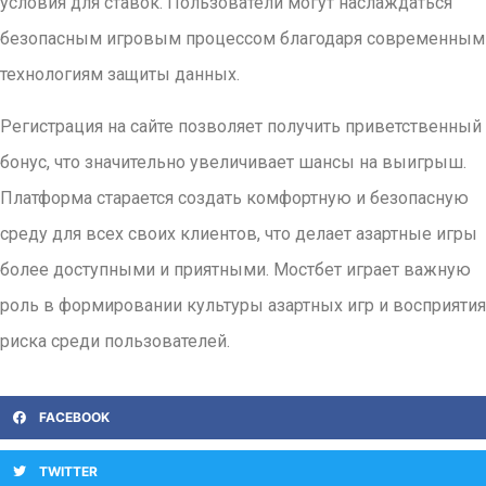
условия для ставок. Пользователи могут наслаждаться
безопасным игровым процессом благодаря современным
технологиям защиты данных.
Регистрация на сайте позволяет получить приветственный
бонус, что значительно увеличивает шансы на выигрыш.
Платформа старается создать комфортную и безопасную
среду для всех своих клиентов, что делает азартные игры
более доступными и приятными. Мостбет играет важную
роль в формировании культуры азартных игр и восприятия
риска среди пользователей.
FACEBOOK
TWITTER