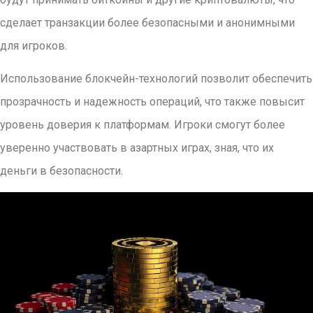
сделает транзакции более безопасными и анонимными
для игроков.
Использование блокчейн-технологий позволит обеспечить
прозрачность и надежность операций, что также повысит
уровень доверия к платформам. Игроки смогут более
уверенно участвовать в азартных играх, зная, что их
деньги в безопасности.