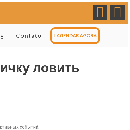
og
Contato
AGENDAR AGORA
вичку ловить
ортивных событий.