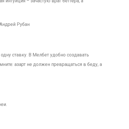
я интуиция – зачастую враг беттера, а
– Андрей Рубан
 одну ставку. В Мелбет удобно создавать
мните: азарт не должен превращаться в беду, а
еи.