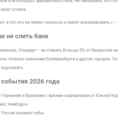
няли и используют адекватный стиль. Не забывайте, что гола
залог успеха.
т, а тот, кто не теряет контроль и умеет анализировать.» 
к не слить банк
финансах. Стандарт – не ставить больше 5% от банкролла на
нно полезно новичкам Екатеринбурга и других городов. По
 подсказать.
 события 2026 года
т Германия и Бразилия с яркими сюрпризами от Южной Кор
вёт Уимблдон.
 Россия покажет зубы.