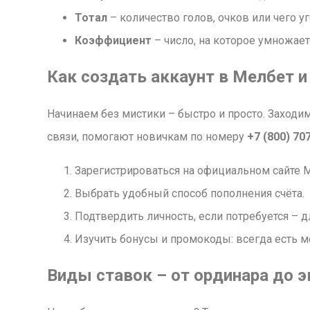
Тотал
– количество голов, очков или чего уг
Коэффициент
– число, на которое умножает
Как создать аккаунт в Мелбет 
Начинаем без мистики – быстро и просто. Заходи
связи, помогают новичкам по номеру
+7 (800) 70
Зарегистрироваться на официальном сайте 
Выбрать удобный способ пополнения счёта.
Подтвердить личность, если потребуется – д
Изучить бонусы и промокоды: всегда есть 
Виды ставок – от ординара до э