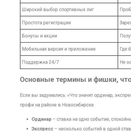
Широкий выбор спортивных лиг
Проб
Простота регистрации
Заре
Бонусы и акции
Полу
Мобильная версия и приложение
Где 
Поддержка 24/7
Не о
Основные термины и фишки, что
Если вы задумались: «Что значит ординар, экспрес
профи на районе в Новосибирске.
Ординар
– ставка на одно событие, спокой
Экспресс
– несколько событий в одной ставк