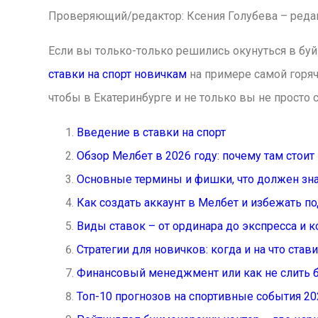
Проверяющий/редактор:
Ксения Голубева
– реда
Если вы только-только решились окунуться в буйн
ставки на спорт новичкам
на примере самой горяч
чтобы в Екатеринбурге и не только вы не просто с
Введение в ставки на спорт
Обзор Мелбет в 2026 году: почему там стоит
Основные термины и фишки, что должен зна
Как создать аккаунт в Мелбет и избежать 
Виды ставок – от ординара до экспресса и 
Стратегии для новичков: когда и на что став
Финансовый менеджмент или как не слить 
Топ-10 прогнозов на спортивные события 20