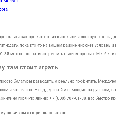
ит Мелбет
орта
о ставки как про «что-то из кино» или «сложную хрень для
атит ждать, пока кто-то на вашем районе чиркнёт условный 
01-38
можно оперативно решить свои вопросы с Мелбет и 
му там стоит играть
е просто балагуры разводить, а реально профитить. Между
ом и, что важно – поддержкой и помощью на русском, в т
звоните на горячую линию
+7 (800) 707-01-38
, вас быстро п
му новичкам это реально важно