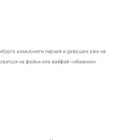
ринбурге комьюнити парней и девушек уже на
нарваться на фейки или вайфай-«обманки».