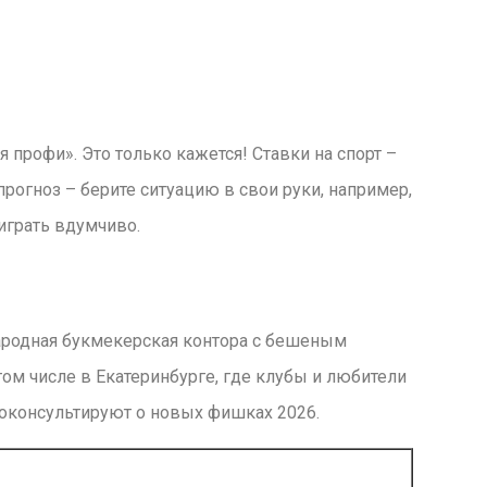
 профи». Это только кажется! Ставки на спорт –
прогноз – берите ситуацию в свои руки, например,
играть вдумчиво.
народная букмекерская контора с бешеным
ом числе в Екатеринбурге, где клубы и любители
роконсультируют о новых фишках 2026.