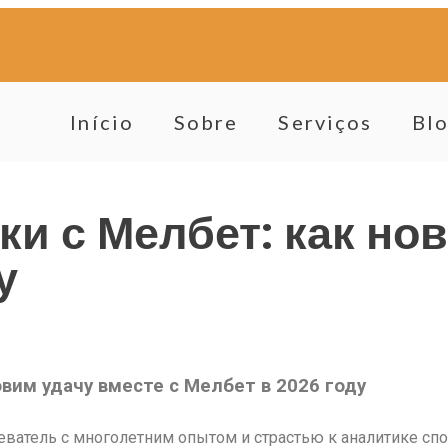
Início
Sobre
Serviços
Bl
ки с Мелбет: как но
у
овим удачу вместе с Мелбет в 2026 году
ватель с многолетним опытом и страстью к аналитике сп