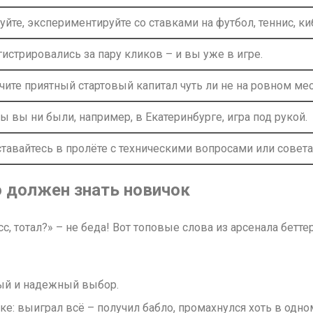
уйте, экспериментируйте со ставками на футбол, теннис, ки
гистрировались за пару кликов – и вы уже в игре.
чите приятный стартовый капитал чуть ли не на ровном мес
бы вы ни были, например, в Екатеринбурге, игра под рукой.
ставайтесь в пролёте с техническими вопросами или совета
 должен знать новичок
с, тотал?» – не беда! Вот топовые слова из арсенала бетте
ный и надежный выбор.
е: выиграл всё – получил бабло, промахнулся хоть в одно