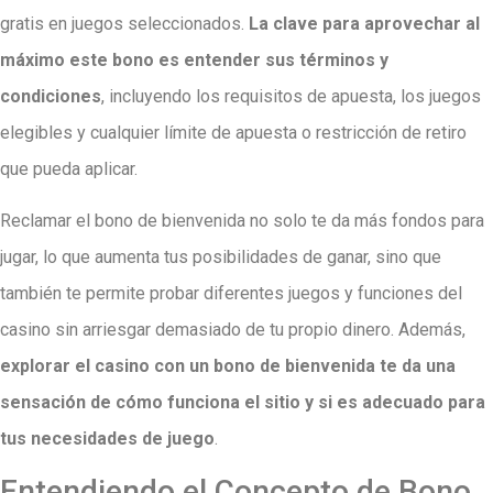
gratis en juegos seleccionados.
La clave para aprovechar al
máximo este bono es entender sus términos y
condiciones
, incluyendo los requisitos de apuesta, los juegos
elegibles y cualquier límite de apuesta o restricción de retiro
que pueda aplicar.
Reclamar el bono de bienvenida no solo te da más fondos para
jugar, lo que aumenta tus posibilidades de ganar, sino que
también te permite probar diferentes juegos y funciones del
casino sin arriesgar demasiado de tu propio dinero. Además,
explorar el casino con un bono de bienvenida te da una
sensación de cómo funciona el sitio y si es adecuado para
tus necesidades de juego
.
Entendiendo el Concepto de Bono