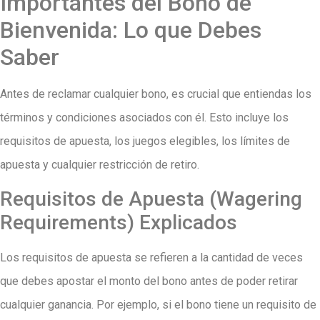
Importantes del Bono de
Bienvenida: Lo que Debes
Saber
Antes de reclamar cualquier bono, es crucial que entiendas los
términos y condiciones asociados con él. Esto incluye los
requisitos de apuesta, los juegos elegibles, los límites de
apuesta y cualquier restricción de retiro.
Requisitos de Apuesta (Wagering
Requirements) Explicados
Los requisitos de apuesta se refieren a la cantidad de veces
que debes apostar el monto del bono antes de poder retirar
cualquier ganancia. Por ejemplo, si el bono tiene un requisito de