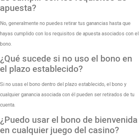
apuesta?
No, generalmente no puedes retirar tus ganancias hasta que
hayas cumplido con los requisitos de apuesta asociados con el
bono.
¿Qué sucede si no uso el bono en
el plazo establecido?
Si no usas el bono dentro del plazo establecido, el bono y
cualquier ganancia asociada con él pueden ser retirados de tu
cuenta.
¿Puedo usar el bono de bienvenida
en cualquier juego del casino?