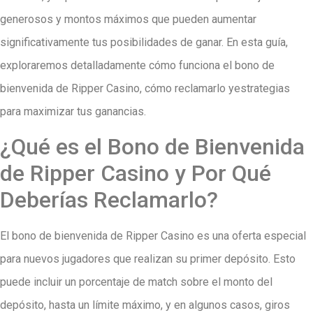
generosos y montos máximos que pueden aumentar
significativamente tus posibilidades de ganar. En esta guía,
exploraremos detalladamente cómo funciona el bono de
bienvenida de Ripper Casino, cómo reclamarlo yestrategias
para maximizar tus ganancias.
¿Qué es el Bono de Bienvenida
de Ripper Casino y Por Qué
Deberías Reclamarlo?
El bono de bienvenida de Ripper Casino es una oferta especial
para nuevos jugadores que realizan su primer depósito. Esto
puede incluir un porcentaje de match sobre el monto del
depósito, hasta un límite máximo, y en algunos casos, giros