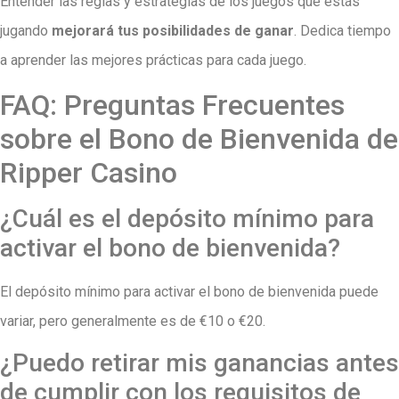
Entender las reglas y estrategias de los juegos que estás
jugando
mejorará tus posibilidades de ganar
. Dedica tiempo
a aprender las mejores prácticas para cada juego.
FAQ: Preguntas Frecuentes
sobre el Bono de Bienvenida de
Ripper Casino
¿Cuál es el depósito mínimo para
activar el bono de bienvenida?
El depósito mínimo para activar el bono de bienvenida puede
variar, pero generalmente es de €10 o €20.
¿Puedo retirar mis ganancias antes
de cumplir con los requisitos de