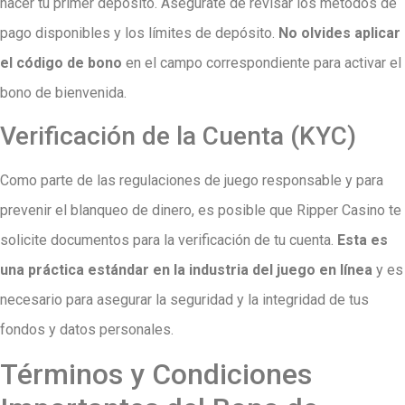
hacer tu primer depósito. Asegúrate de revisar los métodos de
pago disponibles y los límites de depósito.
No olvides aplicar
el código de bono
en el campo correspondiente para activar el
bono de bienvenida.
Verificación de la Cuenta (KYC)
Como parte de las regulaciones de juego responsable y para
prevenir el blanqueo de dinero, es posible que Ripper Casino te
solicite documentos para la verificación de tu cuenta.
Esta es
una práctica estándar en la industria del juego en línea
y es
necesario para asegurar la seguridad y la integridad de tus
fondos y datos personales.
Términos y Condiciones