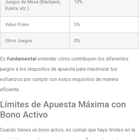
Juegos de Mesa (Blackjack,
10%
Ruleta, etc.)
Video Poker
5%
Otros Juegos
0%
Es
fundamental
entender cómo contribuyen los diferentes
juegos a los requisitos de apuesta para maximizar tus
esfuerzos por cumplir con estos requisitos de manera
eficiente.
Límites de Apuesta Máxima con
Bono Activo
Cuando tienes un bono activo, es común que haya límites en la