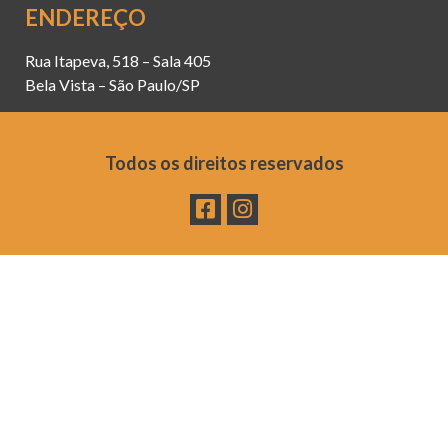
ENDEREÇO
Rua Itapeva, 518 – Sala 405
Bela Vista – São Paulo/SP
Todos os direitos reservados