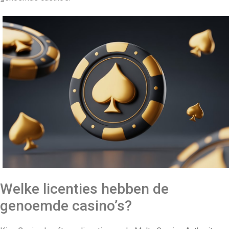
Welke licenties hebben de
genoemde casino’s?