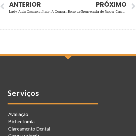
ANTERIOR
PRÓXIMO
Lady Aida Casino in Italy: A Comprehensive Guide
Bono de Bienvenida de Ripper Casino: ¡Tu Guía Completa para Aprovecharlo al Máximo!
Serviços
Avaliação
Bichectomia
Clareamento Dental
Gengivoplastia