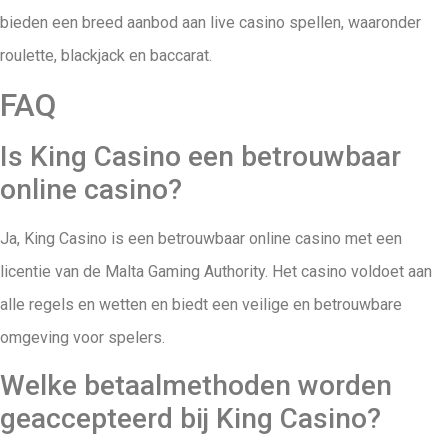
bieden een breed aanbod aan live casino spellen, waaronder
roulette, blackjack en baccarat.
FAQ
Is King Casino een betrouwbaar
online casino?
Ja, King Casino is een betrouwbaar online casino met een
licentie van de Malta Gaming Authority. Het casino voldoet aan
alle regels en wetten en biedt een veilige en betrouwbare
omgeving voor spelers.
Welke betaalmethoden worden
geaccepteerd bij King Casino?