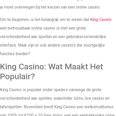
je moet overwegen bij het kiezen van een online casino.
Om te beginnen, is het belangrijk om te weten dat
King Casino
een betrouwbaar online casino is met een grote
verscheidenheid aan spellen en een gebruikersvriendelijke
interface. Maar zijn er ook andere casino’s die soortgelijke
functies bieden?
King Casino: Wat Maakt Het
Populair?
King Casino is populair onder spelers vanwege de grote
verscheidenheid aan spellen, waaronder slots, live casino en
tafelspellen. Bovendien biedt King Casino een welkomstbonus
van 100% tot €200 + 20 free spins, wat een aantrekkelijke optie