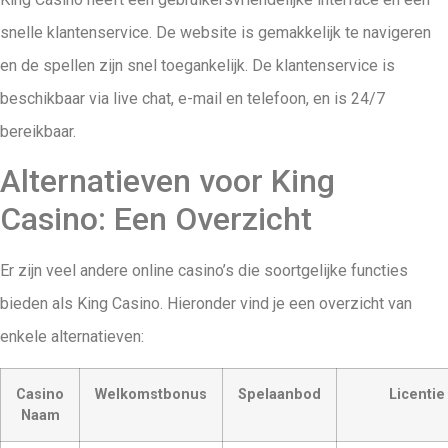
snelle klantenservice. De website is gemakkelijk te navigeren
en de spellen zijn snel toegankelijk. De klantenservice is
beschikbaar via live chat, e-mail en telefoon, en is 24/7
bereikbaar.
Alternatieven voor King
Casino: Een Overzicht
Er zijn veel andere online casino’s die soortgelijke functies
bieden als King Casino. Hieronder vind je een overzicht van
enkele alternatieven:
Casino
Welkomstbonus
Spelaanbod
Licentie
Naam