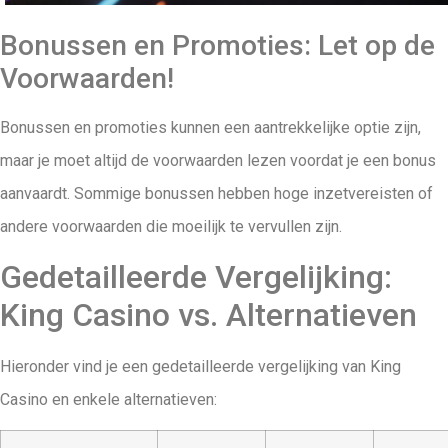
Bonussen en Promoties: Let op de
Voorwaarden!
Bonussen en promoties kunnen een aantrekkelijke optie zijn,
maar je moet altijd de voorwaarden lezen voordat je een bonus
aanvaardt. Sommige bonussen hebben hoge inzetvereisten of
andere voorwaarden die moeilijk te vervullen zijn.
Gedetailleerde Vergelijking:
King Casino vs. Alternatieven
Hieronder vind je een gedetailleerde vergelijking van King
Casino en enkele alternatieven: