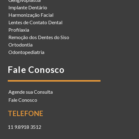
Implante Dentário
Harmonização Facial
Lentes de Contato Dental
Profilaxia
Remoção dos Dentes do Siso
Ortodontia
Odontopediatria
Fale Conosco
Agende sua Consulta
Fale Conosco
TELEFONE
11 9.8918 3512