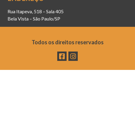
Rua Itapeva, 518 – Sala 405
Bela Vista – São Paulo/SP
Todos os direitos reservados