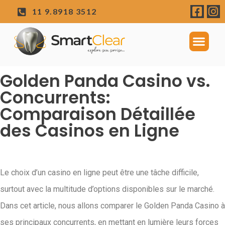
11 9.8918 3512
Golden Panda Casino vs.
Concurrents:
Comparaison Détaillée
des Casinos en Ligne
Le choix d’un casino en ligne peut être une tâche difficile,
surtout avec la multitude d’options disponibles sur le marché.
Dans cet article, nous allons comparer le Golden Panda Casino à
ses principaux concurrents, en mettant en lumière leurs forces