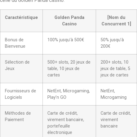
celle du Golden Panda Casino.
Caractéristique
Golden Panda
[Nom du
Casino
Concurrent 1]
Bonus de
100% jusqu’à 500€
50% jusqu’à
Bienvenue
200€
Sélection de
500+ slots, 20 jeux de
200+ slots, 10
Jeux
table, 10 jeux de
jeux de table, 5
cartes
jeux de cartes
Fournisseurs de
NetEnt, Microgaming,
NetEnt,
Logiciels
Play’n GO
Microgaming
Méthodes de
Carte de crédit,
Carte de crédit,
Paiement
virement bancaire,
virement
portefeuille
bancaire
électronique