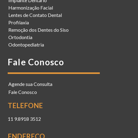
Implante Dentário
Harmonização Facial
Lentes de Contato Dental
Profilaxia
Remoção dos Dentes do Siso
Ortodontia
Odontopediatria
Fale Conosco
Agende sua Consulta
Fale Conosco
TELEFONE
11 9.8918 3512
ENDEREÇO