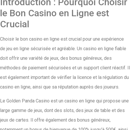
Introduction : Pourquoi Choisir
le Bon Casino en Ligne est
Crucial
Choisir le bon casino en ligne est crucial pour une expérience
de jeu en ligne sécurisée et agréable. Un casino en ligne fiable
doit offrir une variété de jeux, des bonus généreux, des
méthodes de paiement sécurisées et un support client réactif. Il
est également important de vérifier la licence et la régulation du
casino en ligne, ainsi que sa réputation auprès des joueurs.
Le Golden Panda Casino est un casino en ligne qui propose une
large gamme de jeux, dont des slots, des jeux de table et des
jeux de cartes. Il offre également des bonus généreux,
notamment un bonus de bienvenue de 100% jusqu’à 500€, ainsi