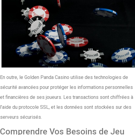
En outre, le Golden Panda Casino utilise des technologies de
sécurité avancées pour protéger les informations personnelles
et financières de ses joueurs. Les transactions sont chiffrées à
l’aide du protocole SSL, et les données sont stockées sur des
serveurs sécurisés.
Comprendre Vos Besoins de Jeu