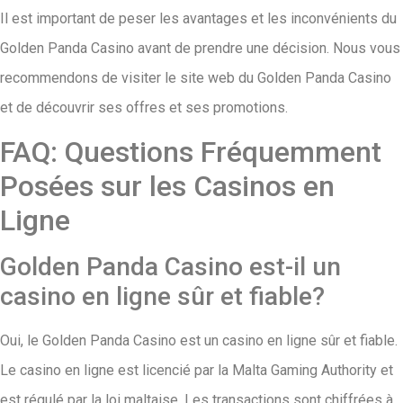
Il est important de peser les avantages et les inconvénients du
Golden Panda Casino avant de prendre une décision. Nous vous
recommendons de visiter le site web du Golden Panda Casino
et de découvrir ses offres et ses promotions.
FAQ: Questions Fréquemment
Posées sur les Casinos en
Ligne
Golden Panda Casino est-il un
casino en ligne sûr et fiable?
Oui, le Golden Panda Casino est un casino en ligne sûr et fiable.
Le casino en ligne est licencié par la Malta Gaming Authority et
est régulé par la loi maltaise. Les transactions sont chiffrées à