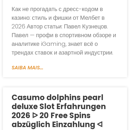
Как не прогадать с дресс-кодом в
казино: стиль и фишки от Мелбет в
2026 Автор статьи: Павел Кузнецов.
Павел — профи в спортивном обзоре и
аналитике iGaming, знает всё о
трендах ставок и азартной индустрии.
SAIBA MAIS...
Casumo dolphins pearl
deluxe Slot Erfahrungen
2026 ᐅ 20 Free Spins
abzüglich Einzahlung ᐊ