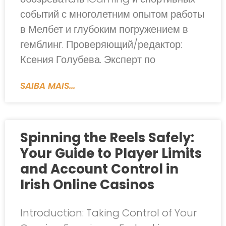
событий с многолетним опытом работы
в Мелбет и глубоким погружением в
гемблинг. Проверяющий/редактор:
Ксения Голубева. Эксперт по
SAIBA MAIS...
Spinning the Reels Safely:
Your Guide to Player Limits
and Account Control in
Irish Online Casinos
Introduction: Taking Control of Your