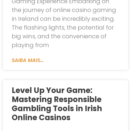
Gaming Experience Embarking on
the journey of online casino gaming
in Ireland can be incredibly exciting.
The flashing lights, the potential for
big wins, and the convenience of
playing from
SAIBA MAIS...
Level Up Your Game:
Mastering Responsible
Gambling Tools in Irish
Online Casinos