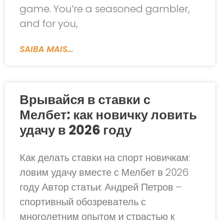
game. You’re a seasoned gambler,
and for you,
SAIBA MAIS...
Врывайся в ставки с
Мелбет: как новичку ловить
удачу в 2026 году
Как делать ставки на спорт новичкам:
ловим удачу вместе с Мелбет в 2026
году Автор статьи: Андрей Петров –
спортивный обозреватель с
многолетним опытом и страстью к