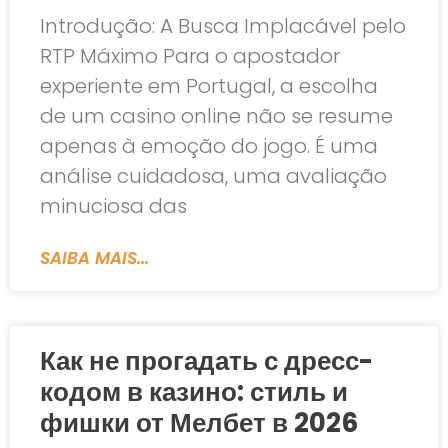
Introdução: A Busca Implacável pelo
RTP Máximo Para o apostador
experiente em Portugal, a escolha
de um casino online não se resume
apenas à emoção do jogo. É uma
análise cuidadosa, uma avaliação
minuciosa das
SAIBA MAIS...
Как не прогадать с дресс-
кодом в казино: стиль и
фишки от Мелбет в 2026