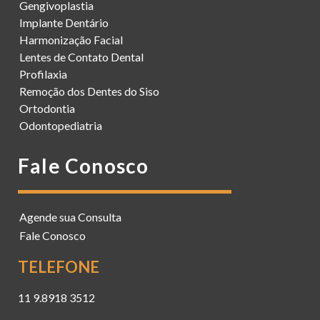
Gengivoplastia
Implante Dentário
Harmonização Facial
Lentes de Contato Dental
Profilaxia
Remoção dos Dentes do Siso
Ortodontia
Odontopediatria
Fale Conosco
Agende sua Consulta
Fale Conosco
TELEFONE
11 9.8918 3512