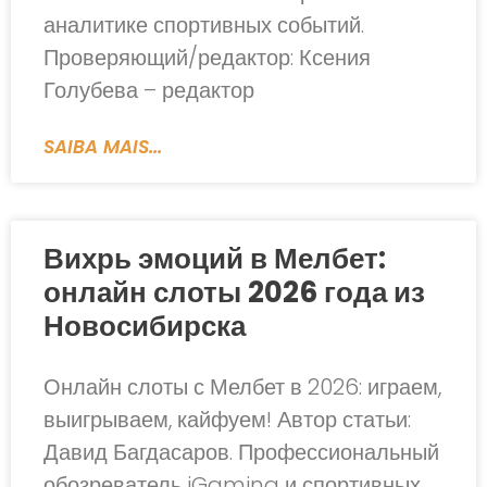
аналитике спортивных событий.
Проверяющий/редактор: Ксения
Голубева – редактор
SAIBA MAIS...
Вихрь эмоций в Мелбет:
онлайн слоты 2026 года из
Новосибирска
Онлайн слоты с Мелбет в 2026: играем,
выигрываем, кайфуем! Автор статьи:
Давид Багдасаров. Профессиональный
обозреватель iGaming и спортивных